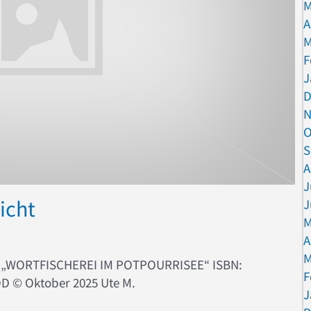
M
A
M
F
J
D
N
O
S
A
J
icht
J
M
A
M
h „WORTFISCHEREI IM POTPOURRISEE“ ISBN:
F
OD ©️ Oktober 2025 Ute M.
J