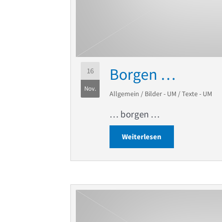
Borgen …
16
Nov.
Allgemein
/
Bilder - UM
/
Texte - UM
… borgen …
Weiterlesen
about Borgen …