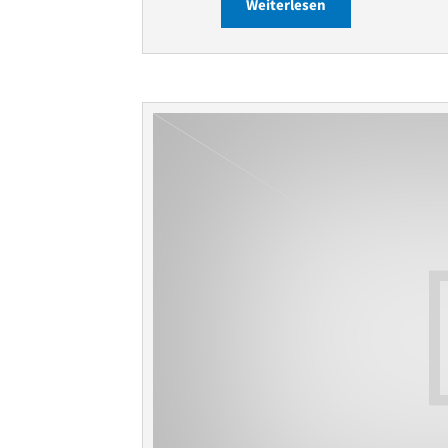
Weiterlesen
about Heizung … 