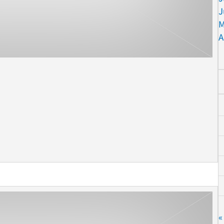
J
M
A
«