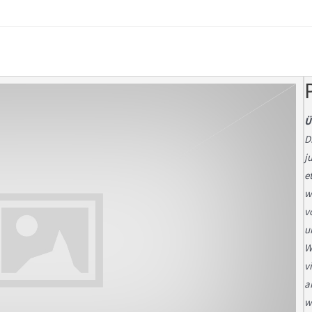
Ü
D
j
e
w
v
u
W
v
a
w