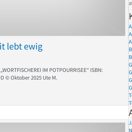
B
A
A
A
t lebt ewig
B
B
G
h „WORTFISCHEREI IM POTPOURRISEE“ ISBN:
G
OD ©️ Oktober 2025 Ute M.
G
G
enheit lebt ewig
T
T
J
N