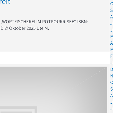
reit
O
S
A
h „WORTFISCHEREI IM POTPOURRISEE“ ISBN:
J
OD ©️ Oktober 2025 Ute M.
J
M
er bereit
A
M
F
J
D
N
O
S
A
J
J