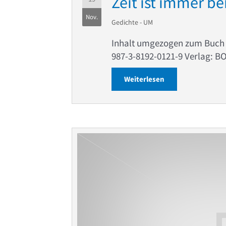
Zeit ist immer be
Nov.
Gedichte - UM
Inhalt umgezogen zum Buc
987-3-8192-0121-9 Verlag: B
Weiterlesen
about Zeit ist imm