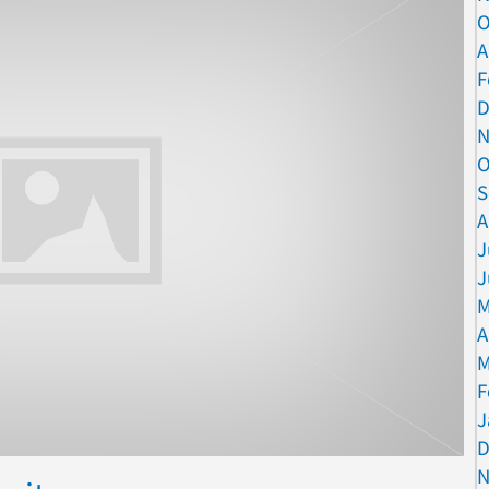
O
A
F
D
N
O
S
A
J
J
M
A
M
F
J
D
N