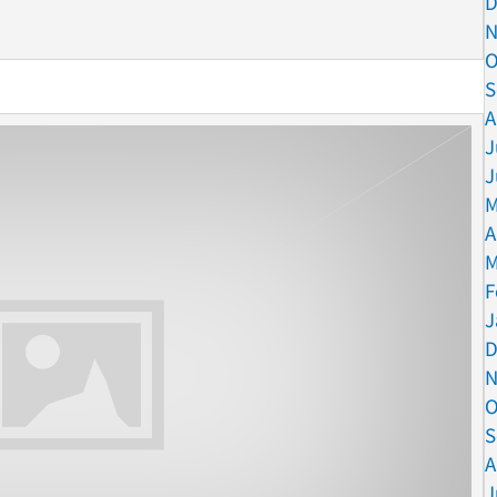
D
– Gedicht
N
O
S
A
J
J
M
A
M
F
J
D
N
O
S
A
J