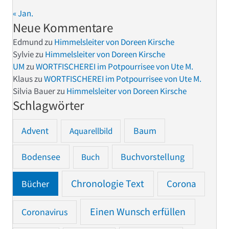
« Jan.
Neue Kommentare
Edmund
zu
Himmelsleiter von Doreen Kirsche
Sylvie
zu
Himmelsleiter von Doreen Kirsche
UM
zu
WORTFISCHEREI im Potpourrisee von Ute M.
Klaus
zu
WORTFISCHEREI im Potpourrisee von Ute M.
Silvia Bauer
zu
Himmelsleiter von Doreen Kirsche
Schlagwörter
Advent
Baum
Aquarellbild
Bodensee
Buchvorstellung
Buch
Chronologie Text
Bücher
Corona
Einen Wunsch erfüllen
Coronavirus