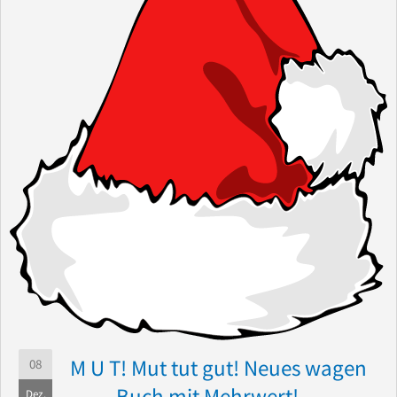
M U T! Mut tut gut! Neues wagen
08
…. – Buch mit Mehrwert!
Dez.