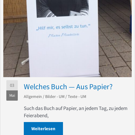
Welches Buch — Aus Papier?
03
Mai
Allgemein
/
Bilder - UM
/
Texte - UM
Such das Buch auf Papier, an jedem Tag, zu jedem
Feierabend,
Weiterlesen
about Welches Buch — Aus Papier?