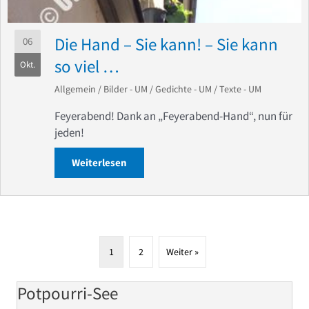
Die Hand – Sie kann! – Sie kann
06
so viel …
Okt.
Allgemein
/
Bilder - UM
/
Gedichte - UM
/
Texte - UM
Feyerabend! Dank an „Feyerabend-Hand“, nun für
jeden!
Weiterlesen
about Die Hand – Sie kann! – Sie kann s
1
2
Weiter »
Potpourri-See