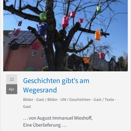
Geschichten gibt’s am
22
Wegesrand
Apr.
Bilder - Gast
/
Bilder - UM
/
Geschichten - Gast
/
Texte -
Gast
… von August Immanuel Wieshoff,
Eine Überlieferung …