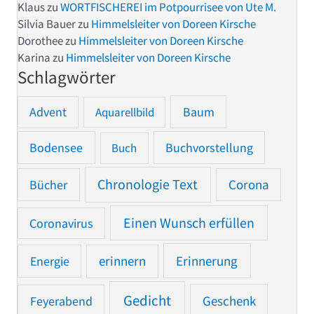
Klaus
zu
WORTFISCHEREI im Potpourrisee von Ute M.
Silvia Bauer
zu
Himmelsleiter von Doreen Kirsche
Dorothee
zu
Himmelsleiter von Doreen Kirsche
Karina
zu
Himmelsleiter von Doreen Kirsche
Schlagwörter
Advent
Baum
Aquarellbild
Bodensee
Buchvorstellung
Buch
Chronologie Text
Bücher
Corona
Einen Wunsch erfüllen
Coronavirus
Erinnerung
Energie
erinnern
Gedicht
Feyerabend
Geschenk