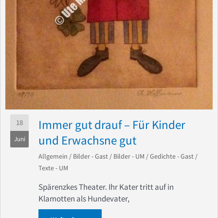
Immer gut drauf – Für Kinder
18
und Erwachsne gut
Juni
Allgemein
/
Bilder - Gast
/
Bilder - UM
/
Gedichte - Gast
/
Texte - UM
Spärenzkes Theater. Ihr Kater tritt auf in
Klamotten als Hundevater,