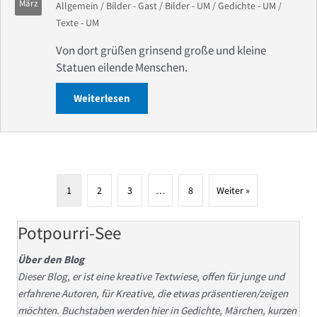
März
Allgemein
/
Bilder - Gast
/
Bilder - UM
/
Gedichte - UM
/
Texte - UM
Von dort grüßen grinsend große und kleine
Statuen eilende Menschen.
Weiterlesen
about Woher kommen all die Autos?
1
2
3
…
8
Weiter »
Potpourri-See
Über den Blog
Dieser Blog, er ist eine kreative Textwiese, offen für junge und
erfahrene Autoren, für Kreative, die etwas präsentieren/zeigen
möchten. Buchstaben werden hier in Gedichte, Märchen, kurzen