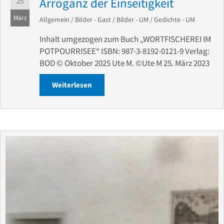
Arroganz der Einseitigkeit
25
März
Allgemein
/
Bilder - Gast
/
Bilder - UM
/
Gedichte - UM
Inhalt umgezogen zum Buch „WORTFISCHEREI IM
POTPOURRISEE“ ISBN: 987-3-8192-0121-9 Verlag:
BOD ©️ Oktober 2025 Ute M. ©️Ute M 25. März 2023
Weiterlesen
about Arroganz der Einseitigkeit