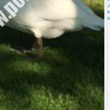
J
M
A