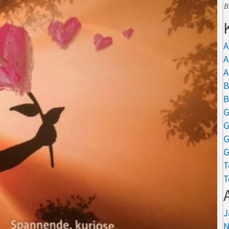
B
A
A
A
B
B
G
G
G
G
T
T
J
N