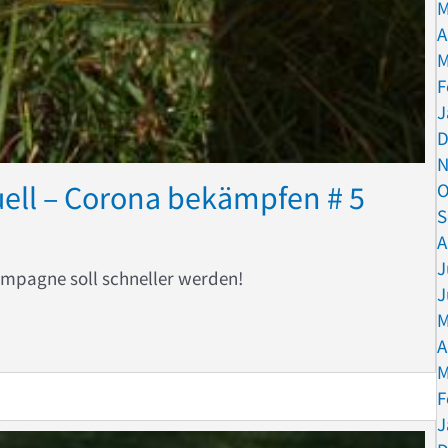
M
A
M
F
J
D
N
ell – Corona bekämpfen # 5
O
S
A
J
pagne soll schneller werden!
J
M
unktuell – Corona bekämpfen # 5
A
M
F
J