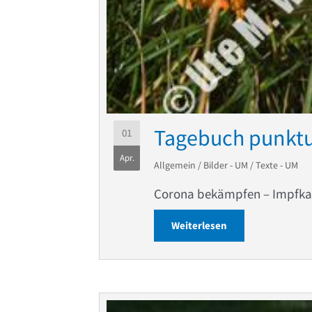
Tagebuch punktu
01
Apr.
Allgemein
/
Bilder - UM
/
Texte - UM
Corona bekämpfen – Impfkam
Weiterlesen
about Tagebuch p