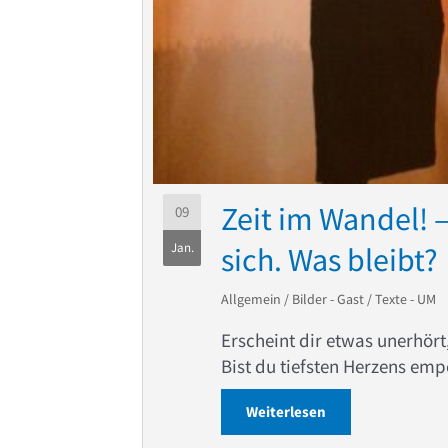
Zeit im Wandel! 
09
Jan.
sich. Was bleibt?
Allgemein
/
Bilder - Gast
/
Texte - UM
Erscheint dir etwas unerhört
Bist du tiefsten Herzens emp
Weiterlesen
about Zeit im Wand