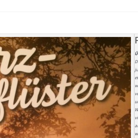
Ü
D
j
e
w
v
u
W
v
a
w