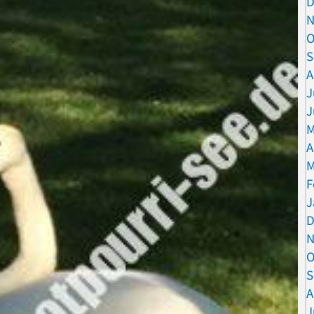
D
N
O
S
A
J
J
M
A
M
F
J
D
N
O
S
A
J