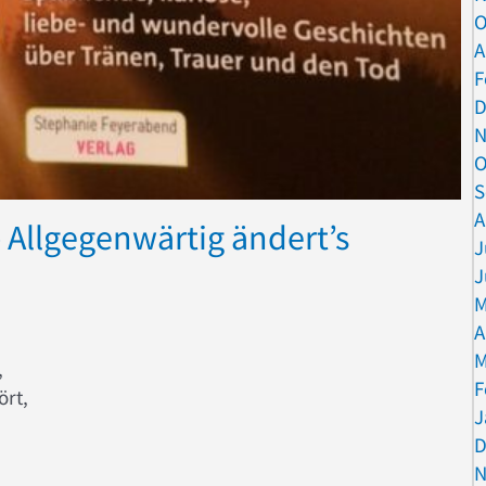
O
A
F
D
N
O
S
A
– Allgegenwärtig ändert’s
J
J
M
A
M
,
F
ört,
J
D
el! – Allgegenwärtig ändert’s sich. Was bleibt?
N