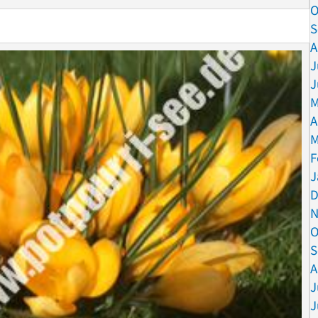
O
S
A
J
J
M
A
M
F
J
D
N
O
S
A
J
J