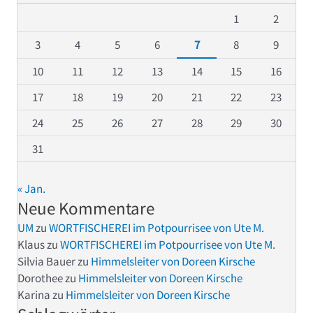
1
2
3
4
5
6
7
8
9
10
11
12
13
14
15
16
17
18
19
20
21
22
23
24
25
26
27
28
29
30
31
« Jan.
Neue Kommentare
UM
zu
WORTFISCHEREI im Potpourrisee von Ute M.
Klaus
zu
WORTFISCHEREI im Potpourrisee von Ute M.
Silvia Bauer
zu
Himmelsleiter von Doreen Kirsche
Dorothee
zu
Himmelsleiter von Doreen Kirsche
Karina
zu
Himmelsleiter von Doreen Kirsche