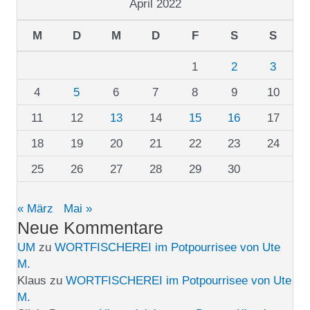
April 2022
M
D
M
D
F
S
S
1
2
3
4
5
6
7
8
9
10
11
12
13
14
15
16
17
18
19
20
21
22
23
24
25
26
27
28
29
30
« März
Mai »
Neue Kommentare
UM
zu
WORTFISCHEREI im Potpourrisee von Ute
M.
Klaus
zu
WORTFISCHEREI im Potpourrisee von Ute
M.