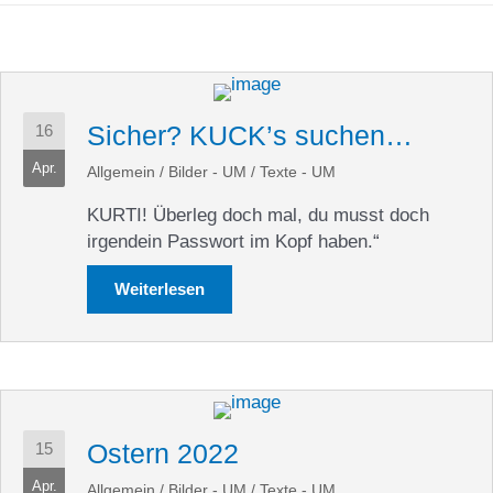
Sicher? KUCK’s suchen…
16
Apr.
Allgemein
/
Bilder - UM
/
Texte - UM
KURTI! Überleg doch mal, du musst doch
irgendein Passwort im Kopf haben.“
Weiterlesen
about Sicher? KUCK’s suchen…
Ostern 2022
15
Apr.
Allgemein
/
Bilder - UM
/
Texte - UM