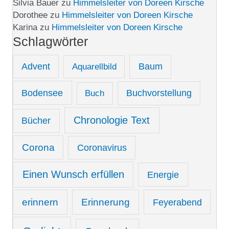
Silvia Bauer
zu
Himmelsleiter von Doreen Kirsche
Dorothee
zu
Himmelsleiter von Doreen Kirsche
Karina
zu
Himmelsleiter von Doreen Kirsche
Schlagwörter
Advent
Aquarellbild
Baum
Bodensee
Buch
Buchvorstellung
Chronologie Text
Bücher
Corona
Coronavirus
Einen Wunsch erfüllen
Energie
erinnern
Erinnerung
Feyerabend