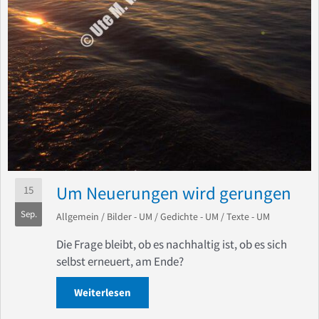
Um Neuerungen wird gerungen
15
Sep.
Allgemein
/
Bilder - UM
/
Gedichte - UM
/
Texte - UM
Die Frage bleibt, ob es nachhaltig ist, ob es sich
selbst erneuert, am Ende?
Weiterlesen
about Um Neuerungen wird gerungen