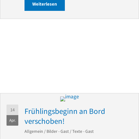
Weiterlesen
about Gute Nachricht – Raus aus dem L
Frühlingsbeginn an Bord
14
verschoben!
Apr.
Allgemein
/
Bilder - Gast
/
Texte - Gast