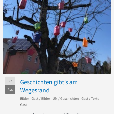
Geschichten gibt’s am
22
Wegesrand
Apr.
Bilder - Gast
/
Bilder - UM
/
Geschichten - Gast
/
Texte -
Gast