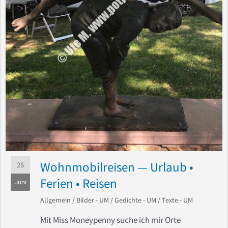
Wohnmobilreisen — Urlaub •
26
Ferien • Reisen
Juni
Allgemein
/
Bilder - UM
/
Gedichte - UM
/
Texte - UM
Mit Miss Moneypenny suche ich mir Orte