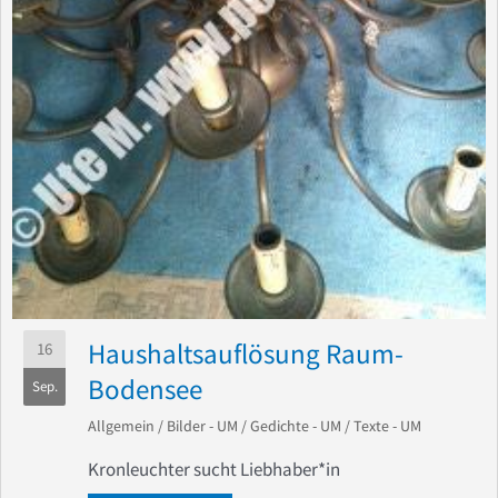
Haushaltsauflösung Raum-
16
Bodensee
Sep.
Allgemein
/
Bilder - UM
/
Gedichte - UM
/
Texte - UM
Kronleuchter sucht Liebhaber*in