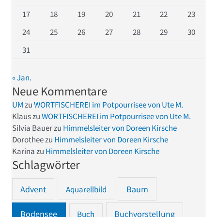
17
18
19
20
21
22
23
24
25
26
27
28
29
30
31
« Jan.
Neue Kommentare
UM
zu
WORTFISCHEREI im Potpourrisee von Ute M.
Klaus
zu
WORTFISCHEREI im Potpourrisee von Ute M.
Silvia Bauer
zu
Himmelsleiter von Doreen Kirsche
Dorothee
zu
Himmelsleiter von Doreen Kirsche
Karina
zu
Himmelsleiter von Doreen Kirsche
Schlagwörter
Advent
Baum
Aquarellbild
Bodensee
Buchvorstellung
Buch