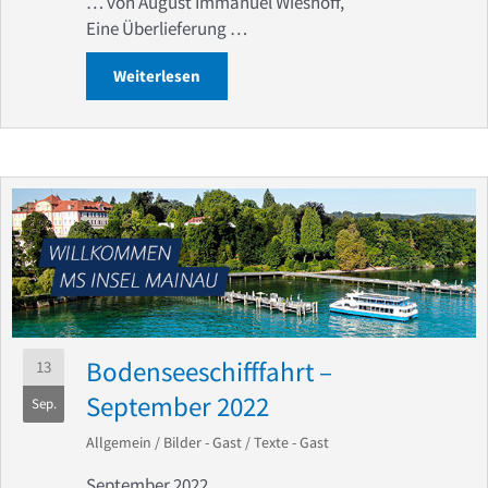
… von August Immanuel Wieshoff,
Eine Überlieferung …
Weiterlesen
about Geschichten gibt’s am Wegesran
Bodenseeschifffahrt –
13
September 2022
Sep.
Allgemein
/
Bilder - Gast
/
Texte - Gast
September 2022