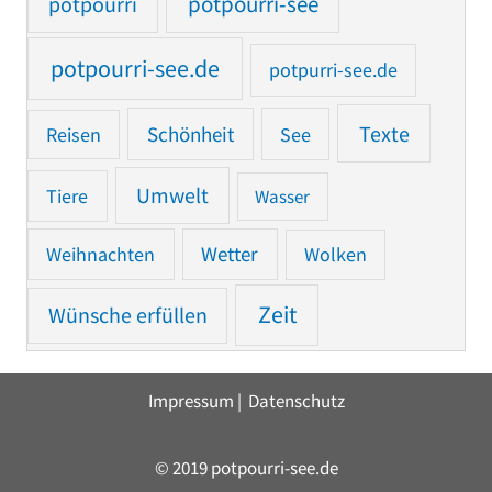
potpourri
potpourri-see
potpourri-see.de
potpurri-see.de
Texte
Reisen
Schönheit
See
Umwelt
Tiere
Wasser
Weihnachten
Wetter
Wolken
Zeit
Wünsche erfüllen
Impressum
|
Datenschutz
© 2019 potpourri-see.de