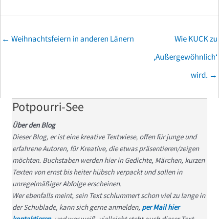
Posts
← Weihnachtsfeiern in anderen Länern
Wie KUCK zu
navigation
,Außergewöhnlich‘
wird. →
Potpourri-See
Über den Blog
Dieser Blog, er ist eine kreative Textwiese, offen für junge und
erfahrene Autoren, für Kreative, die etwas präsentieren/zeigen
möchten. Buchstaben werden hier in Gedichte, Märchen, kurzen
Texten von ernst bis heiter hübsch verpackt und sollen in
unregelmäßiger Abfolge erscheinen.
Wer ebenfalls meint, sein Text schlummert schon viel zu lange in
der Schublade, kann sich gerne anmelden,
per Mail hier
kontaktieren
, und wer weiß, vielleicht steht auch dieser Text