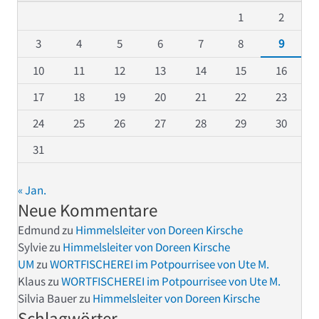
1
2
3
4
5
6
7
8
9
10
11
12
13
14
15
16
17
18
19
20
21
22
23
24
25
26
27
28
29
30
31
« Jan.
Neue Kommentare
Edmund
zu
Himmelsleiter von Doreen Kirsche
Sylvie
zu
Himmelsleiter von Doreen Kirsche
UM
zu
WORTFISCHEREI im Potpourrisee von Ute M.
Klaus
zu
WORTFISCHEREI im Potpourrisee von Ute M.
Silvia Bauer
zu
Himmelsleiter von Doreen Kirsche
Schlagwörter