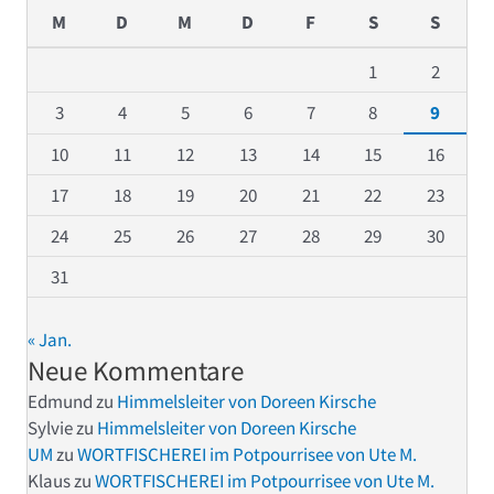
M
D
M
D
F
S
S
1
2
3
4
5
6
7
8
9
10
11
12
13
14
15
16
17
18
19
20
21
22
23
24
25
26
27
28
29
30
31
« Jan.
Neue Kommentare
Edmund
zu
Himmelsleiter von Doreen Kirsche
Sylvie
zu
Himmelsleiter von Doreen Kirsche
UM
zu
WORTFISCHEREI im Potpourrisee von Ute M.
Klaus
zu
WORTFISCHEREI im Potpourrisee von Ute M.