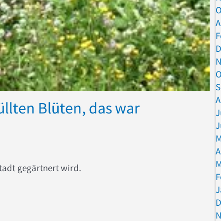
O
A
F
D
N
O
S
A
üllten Blüten, das war
J
J
M
A
M
Stadt gegärtnert wird.
F
J
D
t gefüllten Blüten, das war gestern!
N