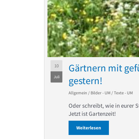
Gärtnern mit gef
10
Juli
gestern!
Allgemein
/
Bilder - UM
/
Texte - UM
Oder schreibt, wie in eurer 
Jetzt ist Gartenzeit!
Weiterlesen
about Gärtnern mi