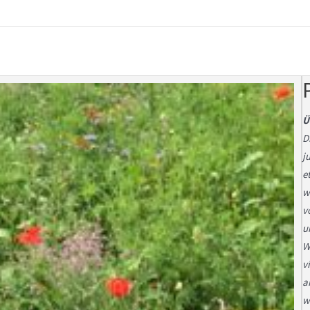
Ü
D
j
e
w
v
u
W
v
a
w