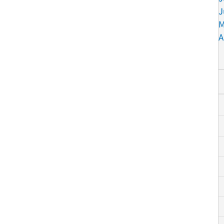
J
M
A