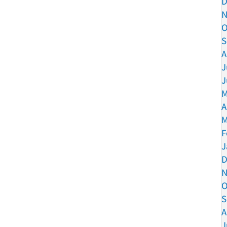
D
N
O
S
A
J
J
M
A
M
F
J
D
N
O
S
A
J