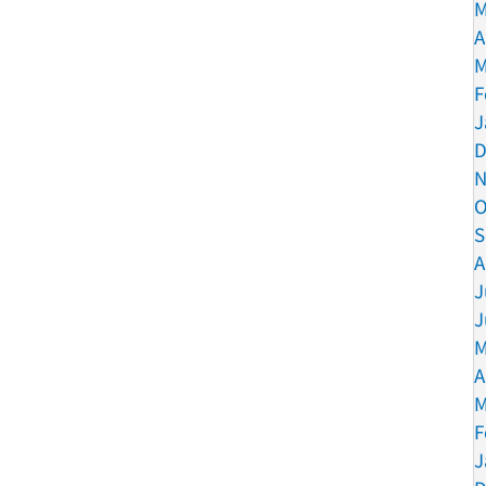
M
A
M
F
J
D
N
O
S
A
J
J
M
A
M
F
J