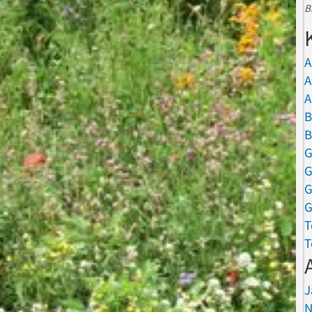
B
A
A
A
B
B
G
G
G
G
T
T
J
N