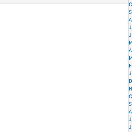
O
S
A
J
J
M
A
M
F
J
D
N
O
S
A
J
J