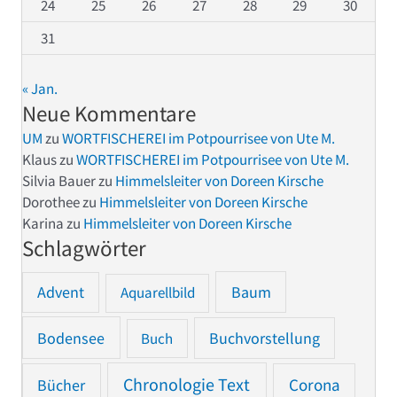
24
25
26
27
28
29
30
31
« Jan.
Neue Kommentare
UM
zu
WORTFISCHEREI im Potpourrisee von Ute M.
Klaus
zu
WORTFISCHEREI im Potpourrisee von Ute M.
Silvia Bauer
zu
Himmelsleiter von Doreen Kirsche
Dorothee
zu
Himmelsleiter von Doreen Kirsche
Karina
zu
Himmelsleiter von Doreen Kirsche
Schlagwörter
Advent
Baum
Aquarellbild
Bodensee
Buchvorstellung
Buch
Chronologie Text
Bücher
Corona