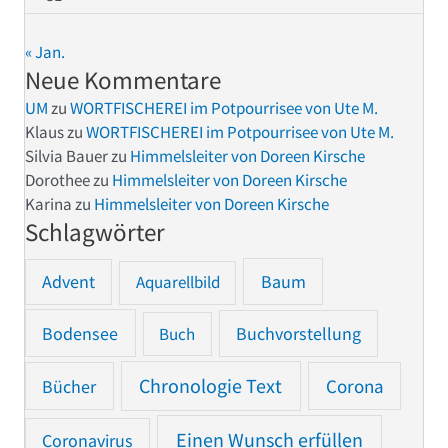
« Jan.
Neue Kommentare
UM
zu
WORTFISCHEREI im Potpourrisee von Ute M.
Klaus
zu
WORTFISCHEREI im Potpourrisee von Ute M.
Silvia Bauer
zu
Himmelsleiter von Doreen Kirsche
Dorothee
zu
Himmelsleiter von Doreen Kirsche
Karina
zu
Himmelsleiter von Doreen Kirsche
Schlagwörter
Advent
Baum
Aquarellbild
Bodensee
Buchvorstellung
Buch
Chronologie Text
Bücher
Corona
Einen Wunsch erfüllen
Coronavirus