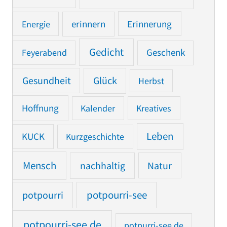
Erinnerung
Energie
erinnern
Gedicht
Feyerabend
Geschenk
Gesundheit
Glück
Herbst
Hoffnung
Kalender
Kreatives
Leben
KUCK
Kurzgeschichte
Mensch
nachhaltig
Natur
potpourri
potpourri-see
potpourri-see.de
potpurri-see.de