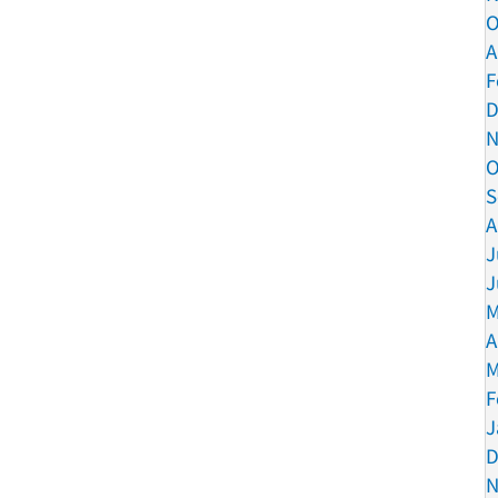
O
A
F
D
N
O
S
A
J
J
M
A
M
F
J
D
N