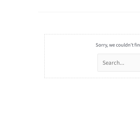
Sorry, we couldn't fin
Suchen
nach: