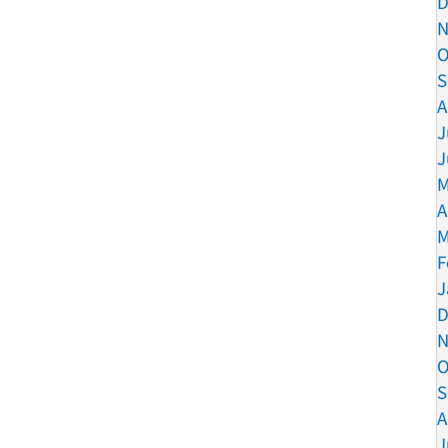
D
N
O
S
A
J
J
M
A
M
F
J
D
N
O
S
A
J