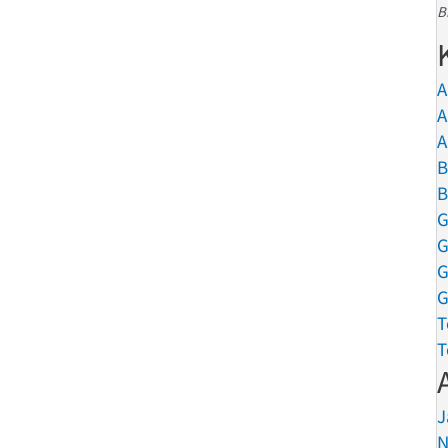
B
A
A
A
B
B
G
G
G
G
T
T
J
N