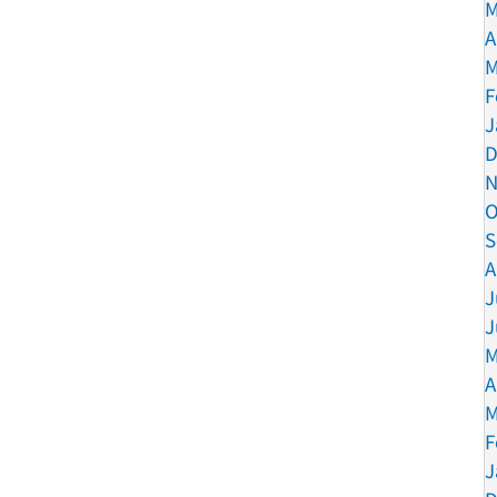
M
A
M
F
J
D
N
O
S
A
J
J
M
A
M
F
J