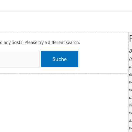
d any posts. Please try a different search.
Ü
D
j
e
w
v
u
W
v
a
w