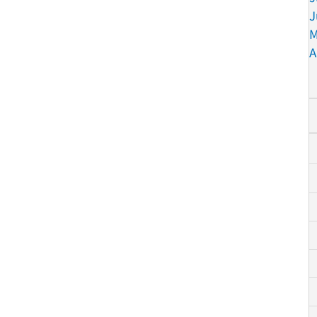
J
M
A