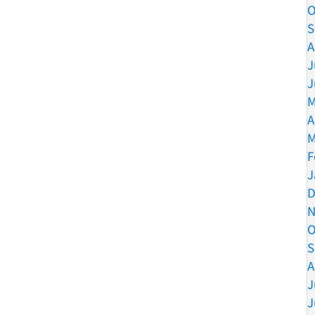
O
S
A
J
J
M
A
M
F
J
D
N
O
S
A
J
J