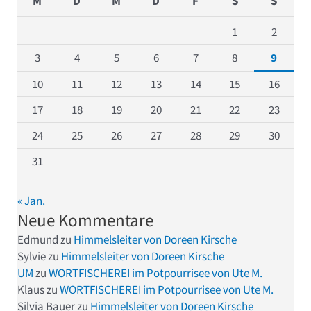
M
D
M
D
F
S
S
1
2
3
4
5
6
7
8
9
10
11
12
13
14
15
16
17
18
19
20
21
22
23
24
25
26
27
28
29
30
31
« Jan.
Neue Kommentare
Edmund
zu
Himmelsleiter von Doreen Kirsche
Sylvie
zu
Himmelsleiter von Doreen Kirsche
UM
zu
WORTFISCHEREI im Potpourrisee von Ute M.
Klaus
zu
WORTFISCHEREI im Potpourrisee von Ute M.
Silvia Bauer
zu
Himmelsleiter von Doreen Kirsche