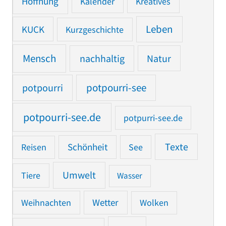
Hoffnung
Kalender
Kreatives
Leben
KUCK
Kurzgeschichte
Mensch
nachhaltig
Natur
potpourri
potpourri-see
potpourri-see.de
potpurri-see.de
Texte
Reisen
Schönheit
See
Umwelt
Tiere
Wasser
Weihnachten
Wetter
Wolken