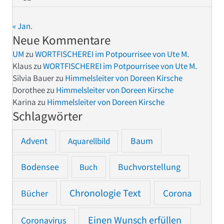
« Jan.
Neue Kommentare
UM
zu
WORTFISCHEREI im Potpourrisee von Ute M.
Klaus
zu
WORTFISCHEREI im Potpourrisee von Ute M.
Silvia Bauer
zu
Himmelsleiter von Doreen Kirsche
Dorothee
zu
Himmelsleiter von Doreen Kirsche
Karina
zu
Himmelsleiter von Doreen Kirsche
Schlagwörter
Advent
Baum
Aquarellbild
Bodensee
Buchvorstellung
Buch
Chronologie Text
Bücher
Corona
Einen Wunsch erfüllen
Coronavirus