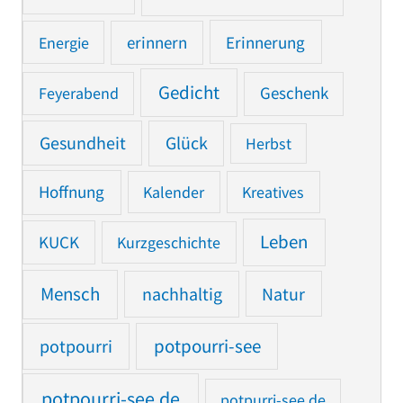
Erinnerung
Energie
erinnern
Gedicht
Feyerabend
Geschenk
Gesundheit
Glück
Herbst
Hoffnung
Kalender
Kreatives
Leben
KUCK
Kurzgeschichte
Mensch
nachhaltig
Natur
potpourri
potpourri-see
potpourri-see.de
potpurri-see.de