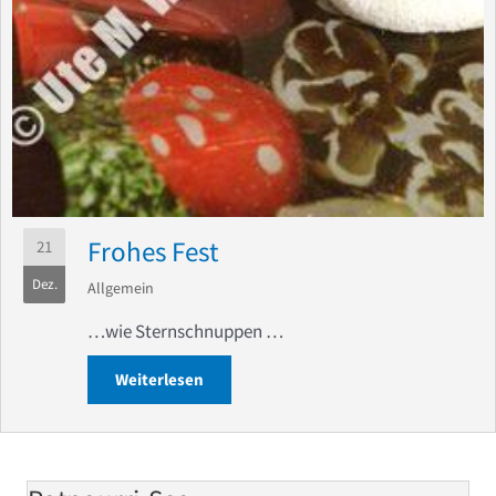
Frohes Fest
21
Dez.
Allgemein
…wie Sternschnuppen …
Weiterlesen
about Frohes Fest