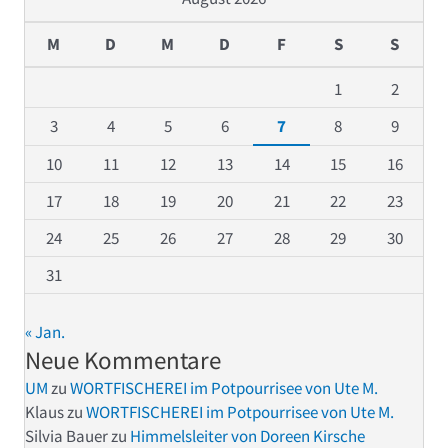
M
D
M
D
F
S
S
1
2
3
4
5
6
7
8
9
10
11
12
13
14
15
16
17
18
19
20
21
22
23
24
25
26
27
28
29
30
31
« Jan.
Neue Kommentare
UM
zu
WORTFISCHEREI im Potpourrisee von Ute M.
Klaus
zu
WORTFISCHEREI im Potpourrisee von Ute M.
Silvia Bauer
zu
Himmelsleiter von Doreen Kirsche