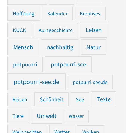
Hoffnung
Kalender
Kreatives
Leben
KUCK
Kurzgeschichte
Mensch
nachhaltig
Natur
potpourri
potpourri-see
potpourri-see.de
potpurri-see.de
Texte
Reisen
Schönheit
See
Umwelt
Tiere
Wasser
Weihnachten
Wetter
Wolken