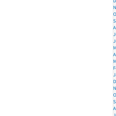
D
N
O
S
A
J
J
M
A
M
F
J
D
N
O
S
A
J