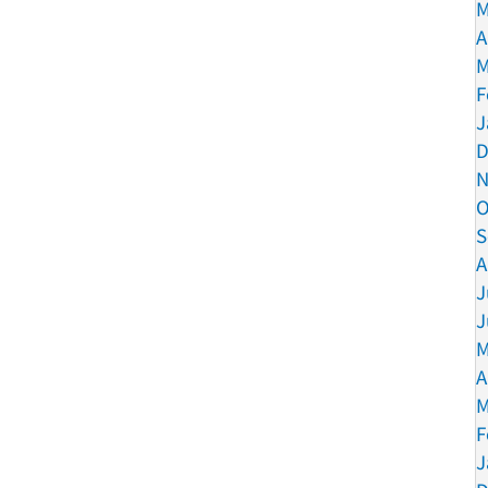
M
A
M
F
J
D
N
O
S
A
J
J
M
A
M
F
J