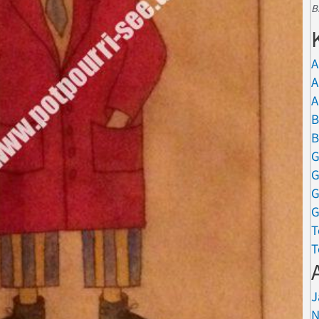
B
A
A
A
B
B
G
G
G
G
T
T
J
N