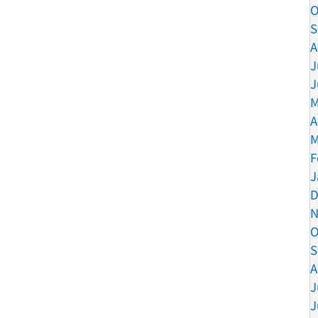
O
S
A
J
J
M
A
M
F
J
D
N
O
S
A
J
J