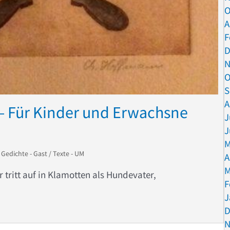
O
A
F
D
N
O
S
A
– Für Kinder und Erwachsne
J
J
M
/
Gedichte - Gast
/
Texte - UM
A
M
 tritt auf in Klamotten als Hundevater,
F
J
rauf – Für Kinder und Erwachsne gut
D
N