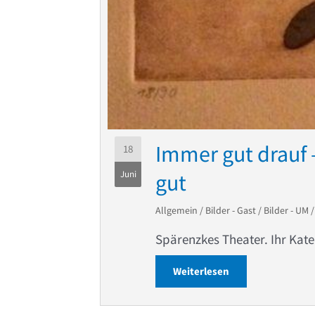
Immer gut drauf 
18
Juni
gut
Allgemein
/
Bilder - Gast
/
Bilder - UM
Spärenzkes Theater. Ihr Kater
Weiterlesen
about Immer gut d