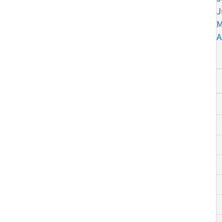
J
M
A