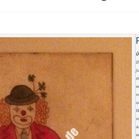
Ü
D
j
e
w
v
u
W
v
a
w