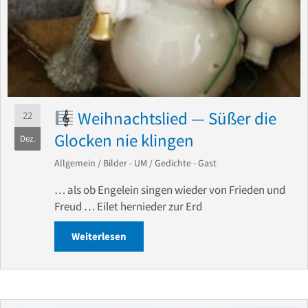
Weihnachtslied — Süßer die
22
Glocken nie klingen
Dez.
Allgemein
/
Bilder - UM
/
Gedichte - Gast
… als ob Engelein singen wieder von Frieden und
Freud … Eilet hernieder zur Erd
Weiterlesen
about
Weihnachtslied — Süßer die Gloc