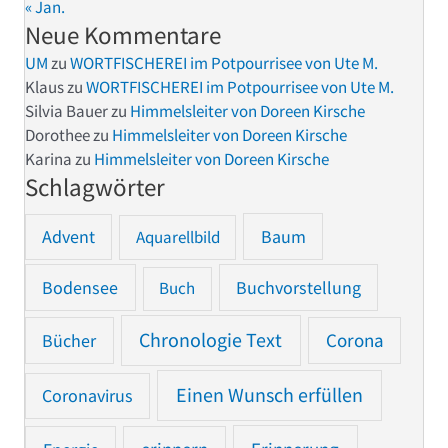
« Jan.
Neue Kommentare
UM
zu
WORTFISCHEREI im Potpourrisee von Ute M.
Klaus
zu
WORTFISCHEREI im Potpourrisee von Ute M.
Silvia Bauer
zu
Himmelsleiter von Doreen Kirsche
Dorothee
zu
Himmelsleiter von Doreen Kirsche
Karina
zu
Himmelsleiter von Doreen Kirsche
Schlagwörter
Advent
Baum
Aquarellbild
Bodensee
Buchvorstellung
Buch
Chronologie Text
Bücher
Corona
Einen Wunsch erfüllen
Coronavirus