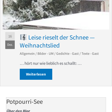
Leise rieselt der Schnee —
16
Weihnachtslied
Dez.
Allgemein
/
Bilder - UM
/
Gedichte - Gast
/
Texte - Gast
… hört nur wie lieblich es schallt: …
Weiterlesen
about
Leise rieselt der Schnee — Weih
Potpourri-See
Über den Blog