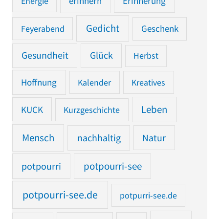
Erinnerung
Energie
erinnern
Gedicht
Feyerabend
Geschenk
Gesundheit
Glück
Herbst
Hoffnung
Kalender
Kreatives
Leben
KUCK
Kurzgeschichte
Mensch
nachhaltig
Natur
potpourri
potpourri-see
potpourri-see.de
potpurri-see.de