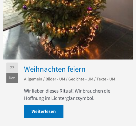
Weihnachten feiern
23
Dez.
Allgemein
/
Bilder - UM
/
Gedichte - UM
/
Texte - UM
Wir lieben dieses Ritual! Wir brauchen die
Hoffnung im Lichterglanzsymbol.
Weiterlesen
about Weihnachten feiern