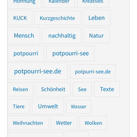
Hoffnung
Kalender
Kreatives
Leben
KUCK
Kurzgeschichte
Mensch
nachhaltig
Natur
potpourri
potpourri-see
potpourri-see.de
potpurri-see.de
Texte
Reisen
Schönheit
See
Umwelt
Tiere
Wasser
Weihnachten
Wetter
Wolken