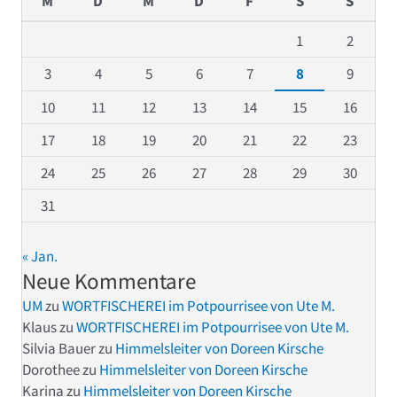
M
D
M
D
F
S
S
1
2
3
4
5
6
7
8
9
10
11
12
13
14
15
16
17
18
19
20
21
22
23
24
25
26
27
28
29
30
31
« Jan.
Neue Kommentare
UM
zu
WORTFISCHEREI im Potpourrisee von Ute M.
Klaus
zu
WORTFISCHEREI im Potpourrisee von Ute M.
Silvia Bauer
zu
Himmelsleiter von Doreen Kirsche
Dorothee
zu
Himmelsleiter von Doreen Kirsche
Karina
zu
Himmelsleiter von Doreen Kirsche