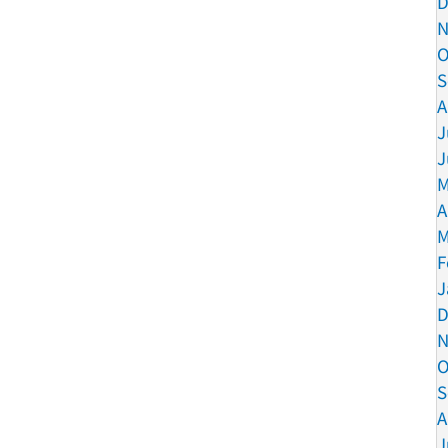
D
N
O
S
A
J
J
M
A
M
F
J
D
N
O
S
A
J