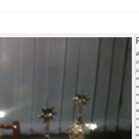
Ü
D
j
e
w
v
u
W
v
a
w