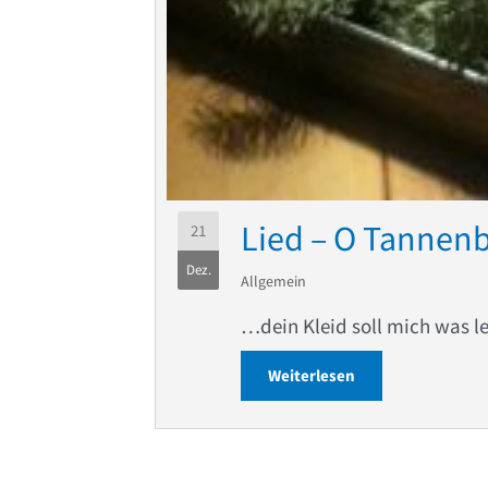
Lied – O Tanne
21
Dez.
Allgemein
…dein Kleid soll mich was l
Weiterlesen
about Lied – O T