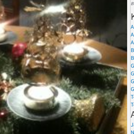
B
A
A
A
B
B
G
G
G
G
T
T
J
N