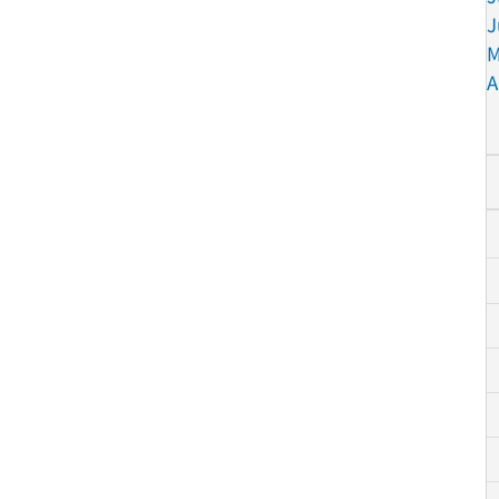
J
M
A