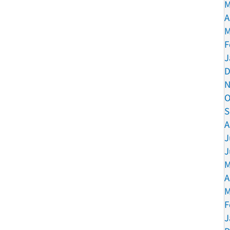
M
A
M
F
J
D
N
O
S
A
J
J
M
A
M
F
J