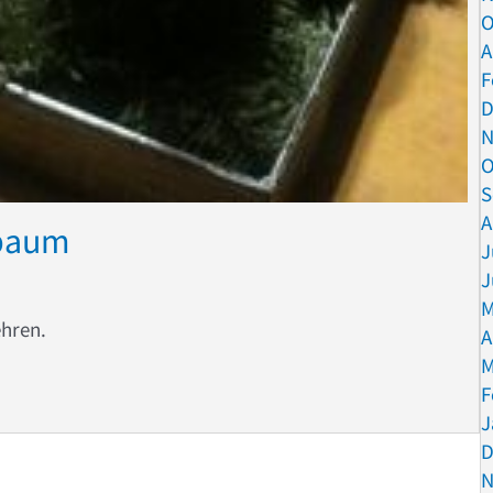
O
A
F
D
N
O
S
A
nbaum
J
J
M
ehren.
A
M
annenbaum
F
J
D
N