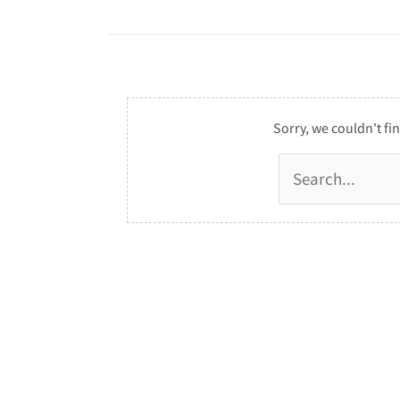
Sorry, we couldn't fin
Suchen
nach: