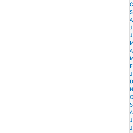
O
S
A
J
J
M
A
M
F
J
D
N
O
S
A
J
J