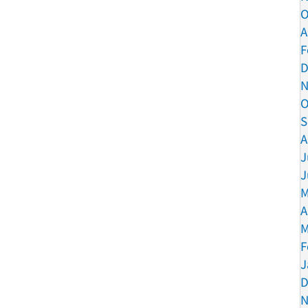
O
A
F
D
N
O
S
A
J
J
M
A
M
F
J
D
N