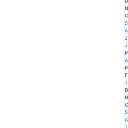
D
N
O
S
A
J
J
M
A
M
F
J
D
N
O
S
A
J