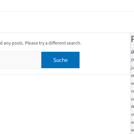
d any posts. Please try a different search.
Ü
D
j
e
w
v
u
W
v
a
w