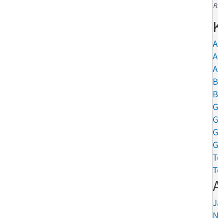
B
A
A
A
B
B
G
G
G
G
T
T
J
N