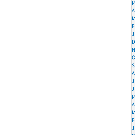
M
A
M
F
J
D
N
O
S
A
J
J
M
A
M
F
J