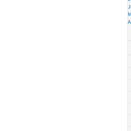
J
M
A