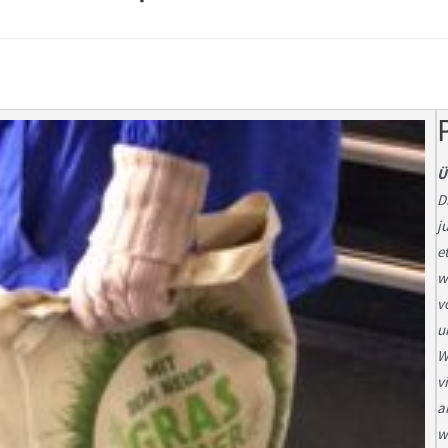
Ü
D
j
e
w
v
u
W
v
a
w