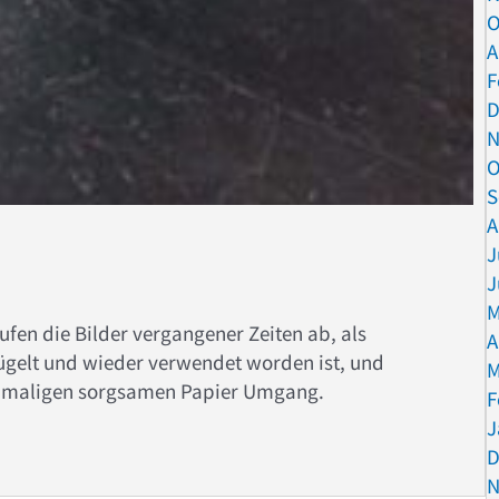
O
A
F
D
N
O
S
A
J
J
M
aufen die Bilder vergangener Zeiten ab, als
A
gelt und wieder verwendet worden ist, und
M
damaligen sorgsamen Papier Umgang.
F
J
eht’s!
D
N