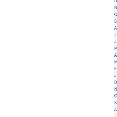
D
N
O
S
A
J
J
M
A
M
F
J
D
N
O
S
A
J