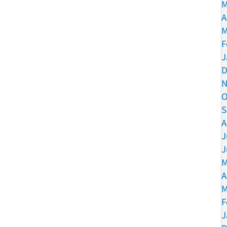
M
A
M
F
J
D
N
O
S
A
J
J
M
A
M
F
J