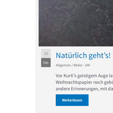
Natürlich geht’s!
13
Sep.
Allgemein
/
Bilder - UM
Vor Kurti’s geistigem Auge l
Weihnachtspapier noch gebü
andere Erinnerungen, mit 
Weiterlesen
about Natürlich g