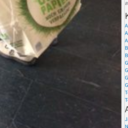
B
A
A
A
B
B
G
G
G
G
T
T
J
N