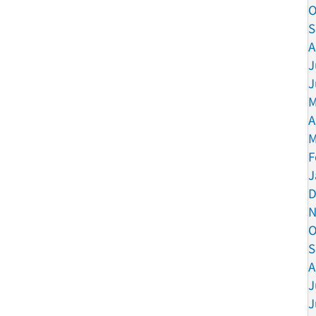
O
S
A
J
J
M
A
M
F
J
D
N
O
S
A
J
J