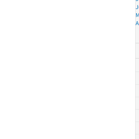
J
M
A