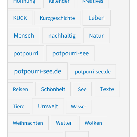
Hoffnung
Kalender
Kreatives
Leben
KUCK
Kurzgeschichte
Mensch
nachhaltig
Natur
potpourri
potpourri-see
potpourri-see.de
potpurri-see.de
Texte
Reisen
Schönheit
See
Umwelt
Tiere
Wasser
Weihnachten
Wetter
Wolken