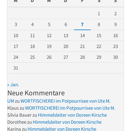
M
D
M
D
F
S
S
1
2
3
4
5
6
7
8
9
10
11
12
13
14
15
16
17
18
19
20
21
22
23
24
25
26
27
28
29
30
31
« Jan.
Neue Kommentare
UM
zu
WORTFISCHEREI im Potpourrisee von Ute M.
Klaus
zu
WORTFISCHEREI im Potpourrisee von Ute M.
Silvia Bauer
zu
Himmelsleiter von Doreen Kirsche
Dorothee
zu
Himmelsleiter von Doreen Kirsche
Karina
zu
Himmelsleiter von Doreen Kirsche