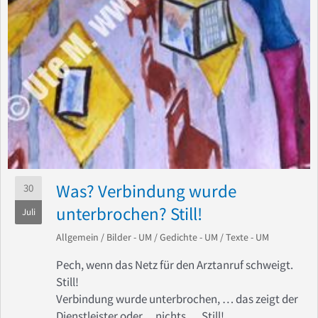
Was? Verbindung wurde
30
unterbrochen? Still!
Juli
Allgemein
/
Bilder - UM
/
Gedichte - UM
/
Texte - UM
Pech, wenn das Netz für den Arztanruf schweigt.
Still!
Verbindung wurde unterbrochen, … das zeigt der
Dienstleister oder… nichts … Still!