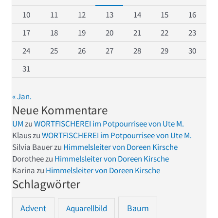
10
11
12
13
14
15
16
17
18
19
20
21
22
23
24
25
26
27
28
29
30
31
« Jan.
Neue Kommentare
UM
zu
WORTFISCHEREI im Potpourrisee von Ute M.
Klaus
zu
WORTFISCHEREI im Potpourrisee von Ute M.
Silvia Bauer
zu
Himmelsleiter von Doreen Kirsche
Dorothee
zu
Himmelsleiter von Doreen Kirsche
Karina
zu
Himmelsleiter von Doreen Kirsche
Schlagwörter
Advent
Baum
Aquarellbild