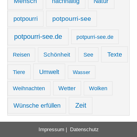
Mensch
nachhaltig
Natur
potpourri-see
potpourri
potpourri-see.de
potpurri-see.de
Texte
Schönheit
See
Reisen
Umwelt
Tiere
Wasser
Wetter
Weihnachten
Wolken
Zeit
Wünsche erfüllen
Impressum
|
Datenschutz