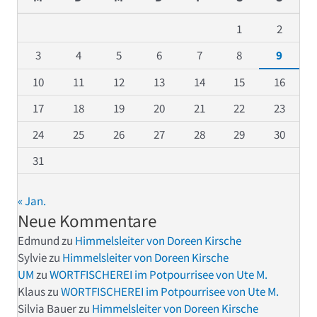
1
2
3
4
5
6
7
8
9
10
11
12
13
14
15
16
17
18
19
20
21
22
23
24
25
26
27
28
29
30
31
« Jan.
Neue Kommentare
Edmund
zu
Himmelsleiter von Doreen Kirsche
Sylvie
zu
Himmelsleiter von Doreen Kirsche
UM
zu
WORTFISCHEREI im Potpourrisee von Ute M.
Klaus
zu
WORTFISCHEREI im Potpourrisee von Ute M.
Silvia Bauer
zu
Himmelsleiter von Doreen Kirsche