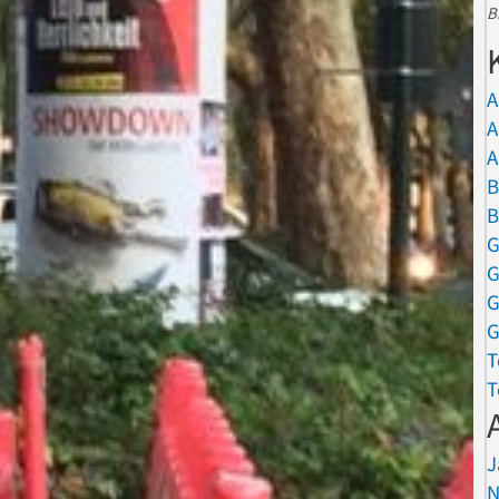
B
A
A
A
B
B
G
G
G
G
T
T
J
N