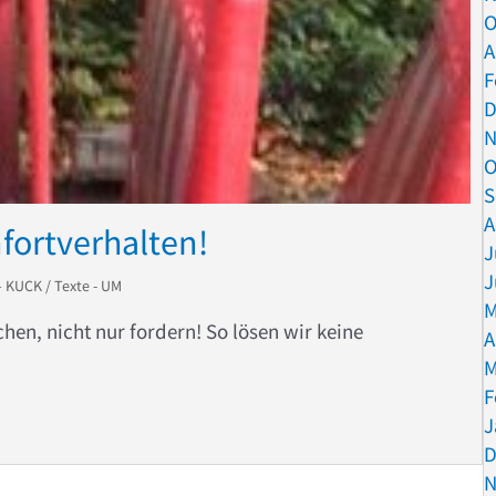
O
A
F
D
N
O
S
A
ortverhalten!
J
J
– KUCK
/
Texte - UM
M
en, nicht nur fordern! So lösen wir keine
A
M
F
Komfortverhalten!
J
D
N