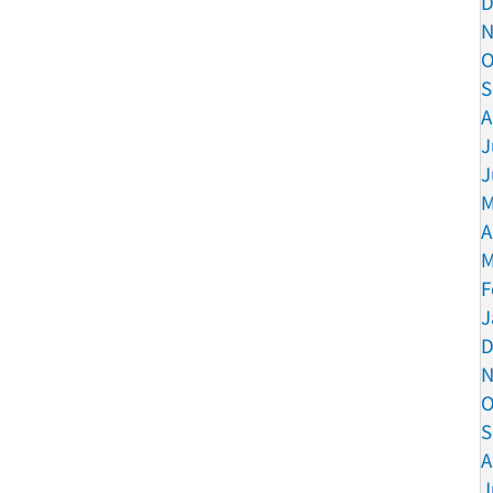
D
N
O
S
A
J
J
M
A
M
F
J
D
N
O
S
A
J