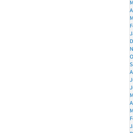
M
A
M
F
J
D
N
O
S
A
J
J
M
A
M
F
J