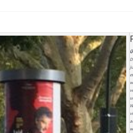
Ü
D
j
e
w
v
u
W
v
a
w