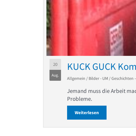
KUCK GUCK Komf
20
Aug.
Allgemein
/
Bilder - UM
/
Geschichten 
Jemand muss die Arbeit mach
Probleme.
Weiterlesen
about KUCK GUCK 