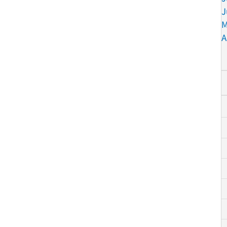
J
M
A