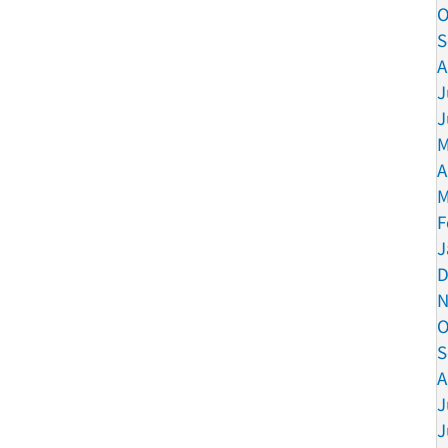
O
S
A
J
J
M
A
M
F
J
D
N
O
S
A
J
J