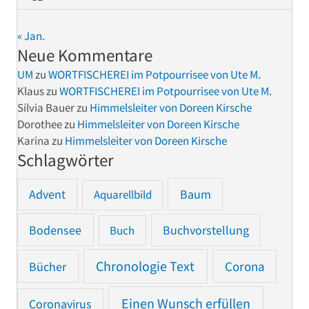
« Jan.
Neue Kommentare
UM
zu
WORTFISCHEREI im Potpourrisee von Ute M.
Klaus
zu
WORTFISCHEREI im Potpourrisee von Ute M.
Silvia Bauer
zu
Himmelsleiter von Doreen Kirsche
Dorothee
zu
Himmelsleiter von Doreen Kirsche
Karina
zu
Himmelsleiter von Doreen Kirsche
Schlagwörter
Advent
Baum
Aquarellbild
Bodensee
Buchvorstellung
Buch
Chronologie Text
Bücher
Corona
Einen Wunsch erfüllen
Coronavirus