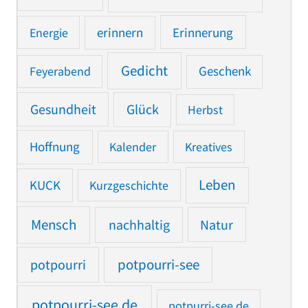
Erinnerung
Energie
erinnern
Gedicht
Feyerabend
Geschenk
Gesundheit
Glück
Herbst
Hoffnung
Kalender
Kreatives
Leben
KUCK
Kurzgeschichte
Mensch
nachhaltig
Natur
potpourri
potpourri-see
potpourri-see.de
potpurri-see.de