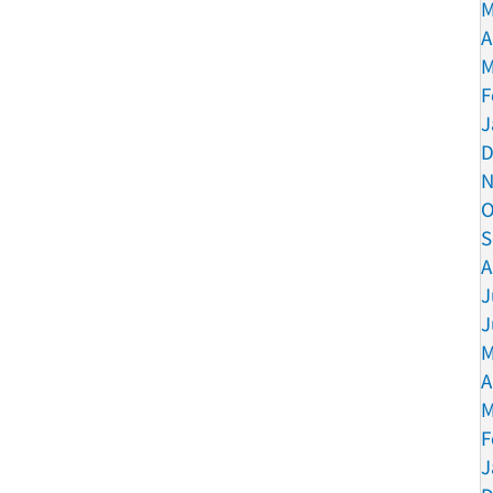
M
A
M
F
J
D
N
O
S
A
J
J
M
A
M
F
J