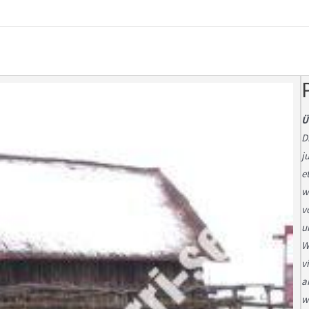
Ü
D
j
e
w
v
u
W
v
a
w