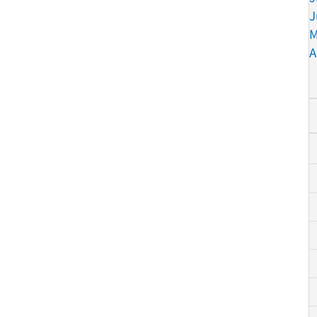
J
M
A