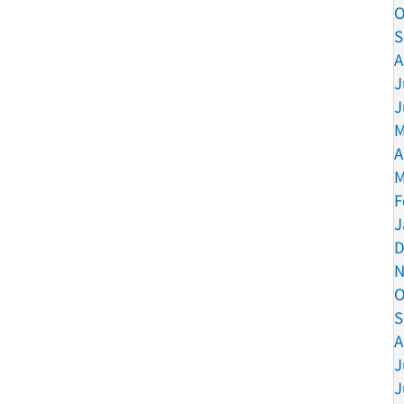
O
S
A
J
J
M
A
M
F
J
D
N
O
S
A
J
J