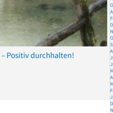
O
A
F
D
N
O
S
A
– Positiv durchhalten!
J
J
M
A
M
eben – Positiv durchhalten!
F
J
D
N