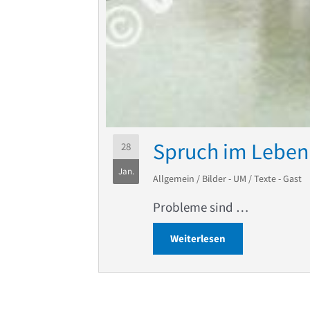
Spruch im Leben 
28
Jan.
Allgemein
/
Bilder - UM
/
Texte - Gast
Probleme sind …
Weiterlesen
about Spruch im L