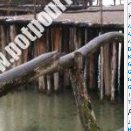
B
A
A
A
B
B
G
G
G
G
T
T
J
N