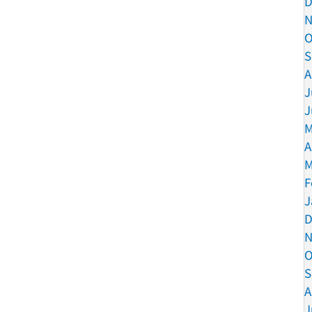
D
N
O
S
A
J
J
M
A
M
F
J
D
N
O
S
A
J