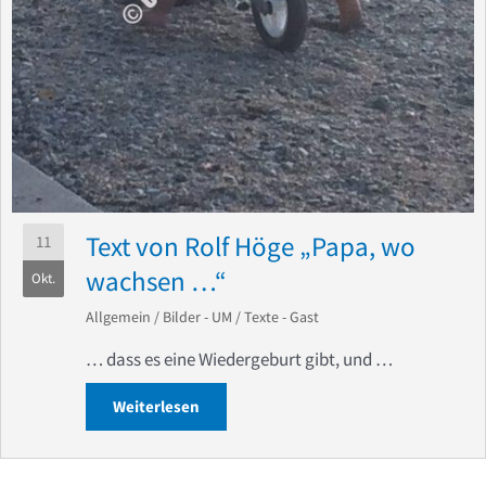
Text von Rolf Höge „Papa, wo
11
wachsen …“
Okt.
Allgemein
/
Bilder - UM
/
Texte - Gast
… dass es eine Wiedergeburt gibt, und …
Weiterlesen
about Text von Rolf Höge „Papa, wo w