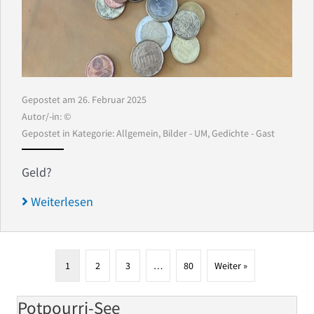
Gepostet am 26. Februar 2025
Autor/-in: ©
Gepostet in Kategorie:
Allgemein
,
Bilder - UM
,
Gedichte - Gast
Geld?
Weiterlesen
1
2
3
…
80
Weiter »
Potpourri-See