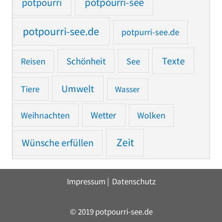
potpourri
potpourri-see
potpourri-see.de
potpurri-see.de
Texte
Reisen
Schönheit
See
Umwelt
Tiere
Wasser
Weihnachten
Wetter
Wolken
Zeit
Wünsche erfüllen
Impressum
|
Datenschutz
© 2019 potpourri-see.de