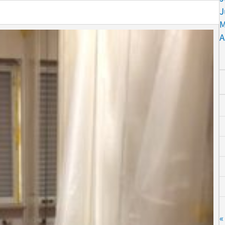
J
M
A
«