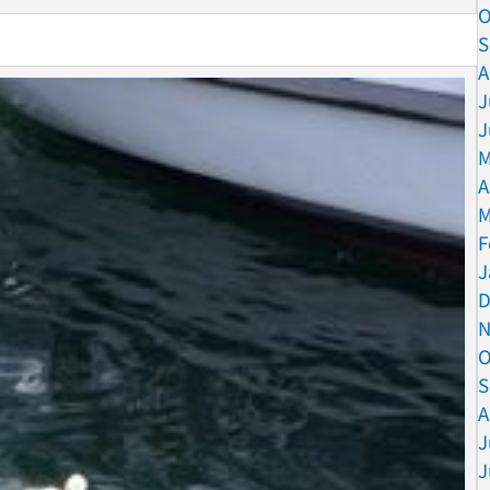
O
S
A
J
J
M
A
M
F
J
D
N
O
S
A
J
J