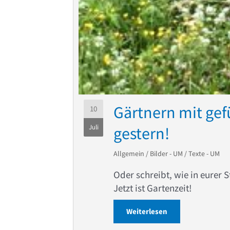
Gärtnern mit gef
10
Juli
gestern!
Allgemein
/
Bilder - UM
/
Texte - UM
Oder schreibt, wie in eurer 
Jetzt ist Gartenzeit!
Weiterlesen
about Gärtnern mi