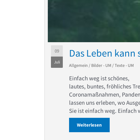
Das Leben kann s
09
Juli
Allgemein
/
Bilder - UM
/
Texte - UM
Einfach weg ist schönes,
lautes, buntes, fröhliches Tr
Coronamaßnahmen, Pand
lassen uns erleben, wo Ausge
Sie ist einfach weg. Einfach 
Weiterlesen
about Das Leben k