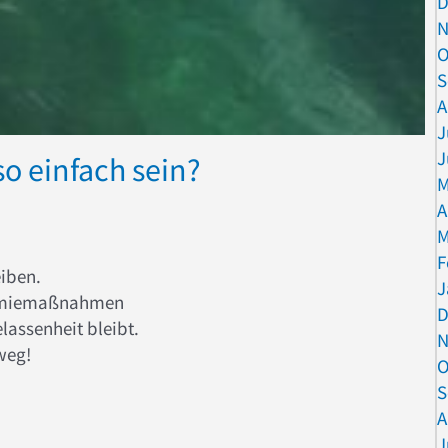
D
N
O
S
A
J
J
o einfach sein?
M
A
M
F
eiben.
J
emiemaßnahmen
D
lassenheit bleibt.
N
weg!
O
S
ann so einfach sein?
A
J