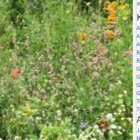
B
A
A
A
B
B
G
G
G
G
T
T
J
N