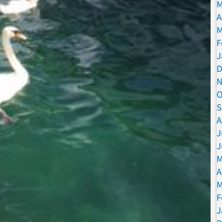
M
A
M
F
J
D
N
O
S
A
J
J
M
A
M
F
J