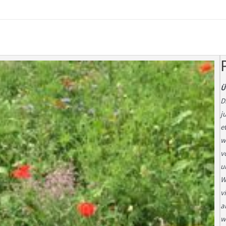
Ü
D
j
e
w
v
u
W
v
a
w