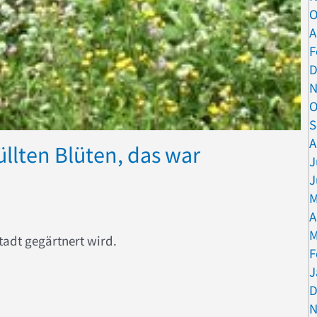
O
A
F
D
N
O
S
A
üllten Blüten, das war
J
J
M
A
M
Stadt gegärtnert wird.
F
J
D
t gefüllten Blüten, das war gestern!
N