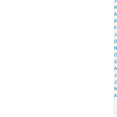
J
M
A
M
F
J
D
N
O
S
A
J
J
M
A