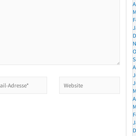
A
M
F
J
D
N
O
S
A
J
Website
J
M
se*
A
M
F
J
D