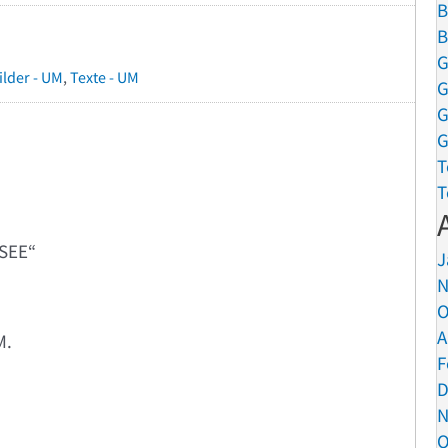
B
B
G
ilder - UM
,
Texte - UM
G
G
G
T
T
SEE“
J
N
O
A
M.
F
D
N
O