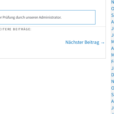
N
O
S
r Prüfung durch unseren Administrator.
A
J
EITERE BEITRÄGE:
J
M
Nächster Beitrag →
A
M
F
J
D
N
O
S
A
J