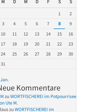
M
D
M
D
F
S
S
1
2
3
4
5
6
7
8
9
10
11
12
13
14
15
16
17
18
19
20
21
22
23
24
25
26
27
28
29
30
31
 Jan.
Neue Kommentare
UM
zu
WORTFISCHEREI im Potpourrisee
on Ute M.
laus
zu
WORTFISCHEREI im