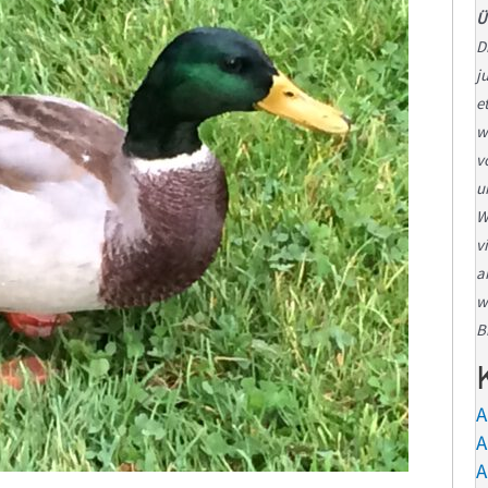
Ü
D
j
e
w
v
u
W
v
a
w
B
A
A
A