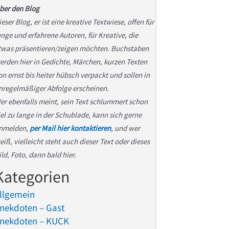
ber den Blog
ieser Blog, er ist eine kreative Textwiese, offen für
unge und erfahrene Autoren, für Kreative, die
twas präsentieren/zeigen möchten. Buchstaben
erden hier in Gedichte, Märchen, kurzen Texten
on ernst bis heiter hübsch verpackt und sollen in
nregelmäßiger Abfolge erscheinen.
er ebenfalls meint, sein Text schlummert schon
iel zu lange in der Schublade, kann sich gerne
nmelden,
per Mail hier kontaktieren
, und wer
eiß, vielleicht steht auch dieser Text oder dieses
ild, Foto, dann bald hier.
Kategorien
llgemein
nekdoten – Gast
nekdoten – KUCK