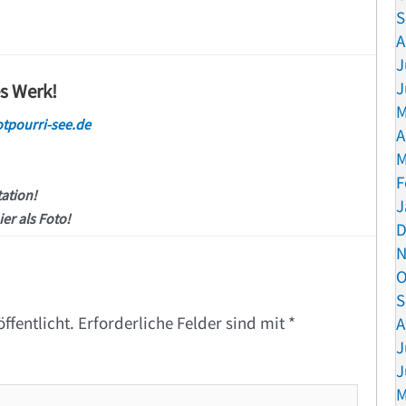
S
A
J
J
es Werk!
M
tpourri-see.de
A
M
F
tation!
J
ier als Foto!
D
N
O
S
ffentlicht.
Erforderliche Felder sind mit
*
A
J
J
M