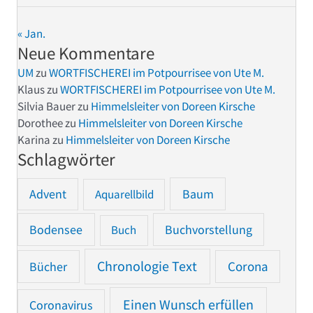
« Jan.
Neue Kommentare
UM
zu
WORTFISCHEREI im Potpourrisee von Ute M.
Klaus
zu
WORTFISCHEREI im Potpourrisee von Ute M.
Silvia Bauer
zu
Himmelsleiter von Doreen Kirsche
Dorothee
zu
Himmelsleiter von Doreen Kirsche
Karina
zu
Himmelsleiter von Doreen Kirsche
Schlagwörter
Advent
Baum
Aquarellbild
Bodensee
Buchvorstellung
Buch
Chronologie Text
Bücher
Corona
Einen Wunsch erfüllen
Coronavirus