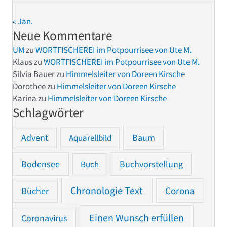
« Jan.
Neue Kommentare
UM
zu
WORTFISCHEREI im Potpourrisee von Ute M.
Klaus
zu
WORTFISCHEREI im Potpourrisee von Ute M.
Silvia Bauer
zu
Himmelsleiter von Doreen Kirsche
Dorothee
zu
Himmelsleiter von Doreen Kirsche
Karina
zu
Himmelsleiter von Doreen Kirsche
Schlagwörter
Advent
Baum
Aquarellbild
Bodensee
Buchvorstellung
Buch
Chronologie Text
Bücher
Corona
Einen Wunsch erfüllen
Coronavirus