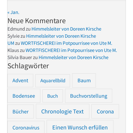
« Jan.
Neue Kommentare
Edmund
zu
Himmelsleiter von Doreen Kirsche
Sylvie
zu
Himmelsleiter von Doreen Kirsche
UM
zu
WORTFISCHEREI im Potpourrisee von Ute M.
Klaus
zu
WORTFISCHEREI im Potpourrisee von Ute M.
Silvia Bauer
zu
Himmelsleiter von Doreen Kirsche
Schlagwörter
Advent
Baum
Aquarellbild
Bodensee
Buchvorstellung
Buch
Chronologie Text
Bücher
Corona
Einen Wunsch erfüllen
Coronavirus