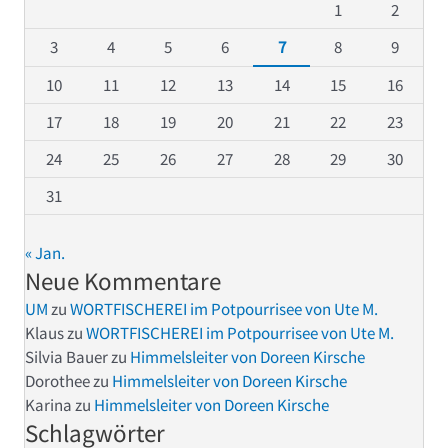
1
2
3
4
5
6
7
8
9
10
11
12
13
14
15
16
17
18
19
20
21
22
23
24
25
26
27
28
29
30
31
« Jan.
Neue Kommentare
UM
zu
WORTFISCHEREI im Potpourrisee von Ute M.
Klaus
zu
WORTFISCHEREI im Potpourrisee von Ute M.
Silvia Bauer
zu
Himmelsleiter von Doreen Kirsche
Dorothee
zu
Himmelsleiter von Doreen Kirsche
Karina
zu
Himmelsleiter von Doreen Kirsche
Schlagwörter