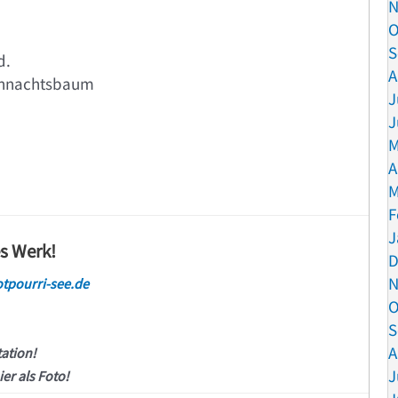
N
O
S
d.
A
ihnachtsbaum
J
J
M
A
M
F
J
es Werk!
D
N
tpourri-see.de
O
S
A
tation!
J
ier als Foto!