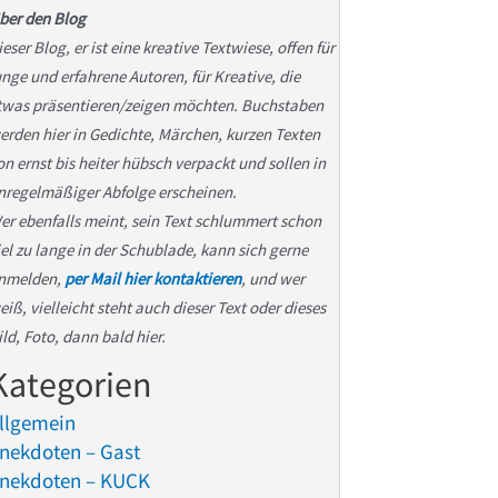
ber den Blog
ieser Blog, er ist eine kreative Textwiese, offen für
unge und erfahrene Autoren, für Kreative, die
twas präsentieren/zeigen möchten. Buchstaben
erden hier in Gedichte, Märchen, kurzen Texten
on ernst bis heiter hübsch verpackt und sollen in
nregelmäßiger Abfolge erscheinen.
er ebenfalls meint, sein Text schlummert schon
iel zu lange in der Schublade, kann sich gerne
nmelden,
per Mail hier kontaktieren
, und wer
eiß, vielleicht steht auch dieser Text oder dieses
ild, Foto, dann bald hier.
Kategorien
llgemein
nekdoten – Gast
nekdoten – KUCK