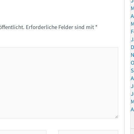
J
M
A
M
ffentlicht.
Erforderliche Felder sind mit
*
F
J
D
N
O
S
A
J
J
M
A
Website