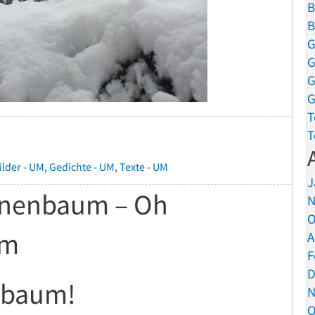
B
B
G
G
G
G
T
T
ilder - UM
,
Gedichte - UM
,
Texte - UM
J
nnenbaum – Oh
N
O
um
A
F
D
sbaum!
N
O