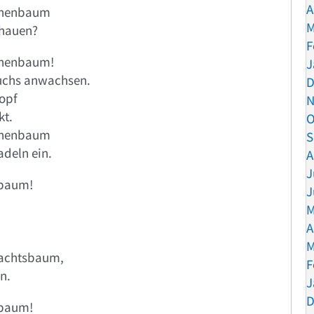
A
nnenbaum
M
ehauen?
F
nnenbaum!
J
uchs anwachsen.
D
opf
N
kt.
O
nnenbaum
S
adeln ein.
A
J
baum!
J
M
A
M
achtsbaum,
F
n.
J
D
baum!