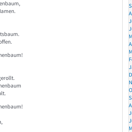
nenbaum,
S
 Namen.
A
J
J
tsbaum.
M
offen.
A
M
nnenbaum!
F
J
D
erollt.
N
nnenbaum
O
lt.
S
A
nnenbaum!
J
J
n,
M