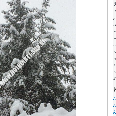
Ü
D
j
e
w
v
u
W
v
a
w
B
A
A
A