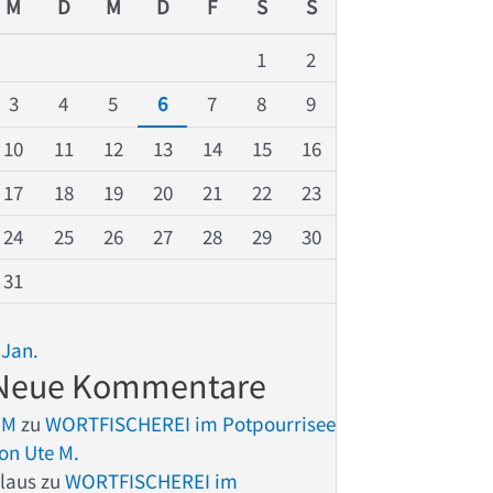
M
D
M
D
F
S
S
1
2
3
4
5
6
7
8
9
10
11
12
13
14
15
16
17
18
19
20
21
22
23
24
25
26
27
28
29
30
31
 Jan.
Neue Kommentare
UM
zu
WORTFISCHEREI im Potpourrisee
on Ute M.
laus
zu
WORTFISCHEREI im