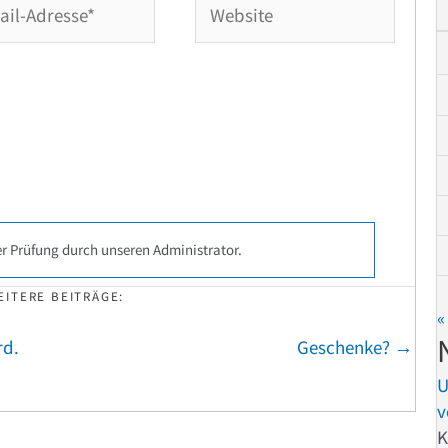
se*
r Prüfung durch unseren Administrator.
EITERE BEITRÄGE:
«
rd.
Geschenke? →
v
K