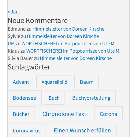
« Jan.
Neue Kommentare
Edmund
zu
Himmelsleiter von Doreen Kirsche
Sylvie
zu
Himmelsleiter von Doreen Kirsche
UM
zu
WORTFISCHEREI im Potpourrisee von Ute M.
Klaus
zu
WORTFISCHEREI im Potpourrisee von Ute M.
Silvia Bauer
zu
Himmelsleiter von Doreen Kirsche
Schlagwörter
Advent
Baum
Aquarellbild
Bodensee
Buchvorstellung
Buch
Chronologie Text
Bücher
Corona
Einen Wunsch erfüllen
Coronavirus