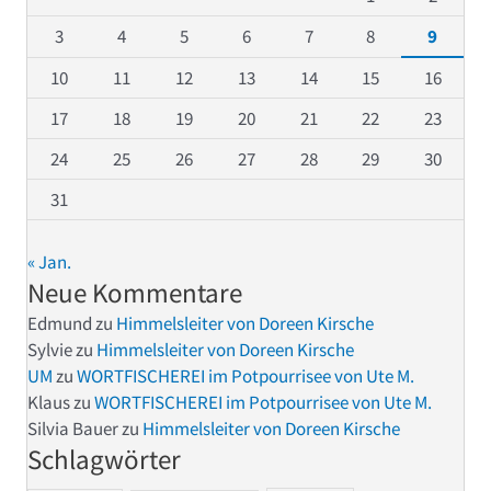
3
4
5
6
7
8
9
10
11
12
13
14
15
16
17
18
19
20
21
22
23
24
25
26
27
28
29
30
31
« Jan.
Neue Kommentare
Edmund
zu
Himmelsleiter von Doreen Kirsche
Sylvie
zu
Himmelsleiter von Doreen Kirsche
UM
zu
WORTFISCHEREI im Potpourrisee von Ute M.
Klaus
zu
WORTFISCHEREI im Potpourrisee von Ute M.
Silvia Bauer
zu
Himmelsleiter von Doreen Kirsche
Schlagwörter