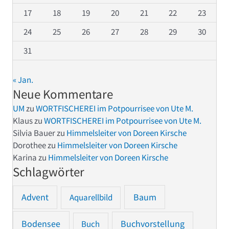
17
18
19
20
21
22
23
24
25
26
27
28
29
30
31
« Jan.
Neue Kommentare
UM
zu
WORTFISCHEREI im Potpourrisee von Ute M.
Klaus
zu
WORTFISCHEREI im Potpourrisee von Ute M.
Silvia Bauer
zu
Himmelsleiter von Doreen Kirsche
Dorothee
zu
Himmelsleiter von Doreen Kirsche
Karina
zu
Himmelsleiter von Doreen Kirsche
Schlagwörter
Advent
Baum
Aquarellbild
Bodensee
Buchvorstellung
Buch