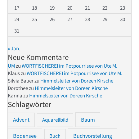
17
18
19
20
21
22
23
24
25
26
27
28
29
30
31
« Jan.
Neue Kommentare
UM
zu
WORTFISCHEREI im Potpourrisee von Ute M.
Klaus
zu
WORTFISCHEREI im Potpourrisee von Ute M.
Silvia Bauer
zu
Himmelsleiter von Doreen Kirsche
Dorothee
zu
Himmelsleiter von Doreen Kirsche
Karina
zu
Himmelsleiter von Doreen Kirsche
Schlagwörter
Advent
Baum
Aquarellbild
Bodensee
Buchvorstellung
Buch