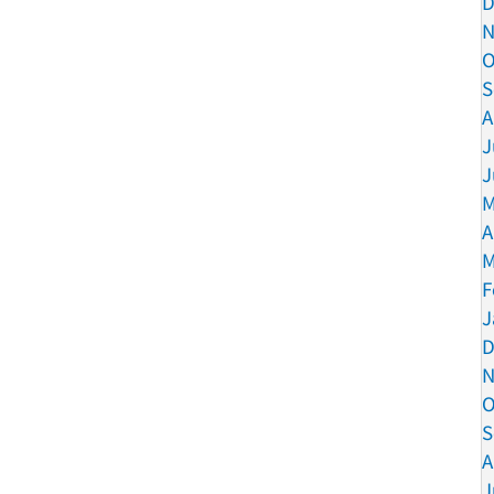
D
N
O
S
A
J
J
M
A
M
F
J
D
N
O
S
A
J