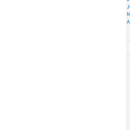
J
M
A