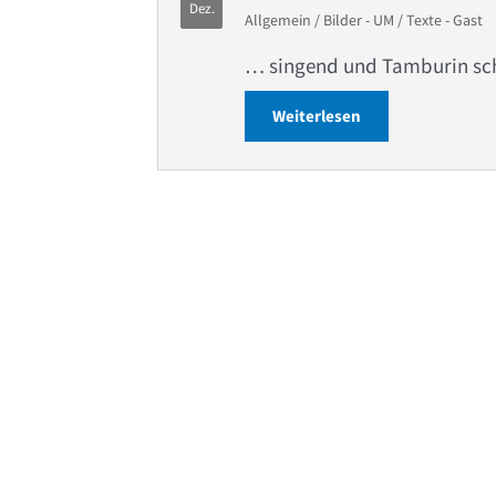
Dez.
Allgemein
/
Bilder - UM
/
Texte - Gast
… singend und Tamburin sch
Weiterlesen
about Weihnacht