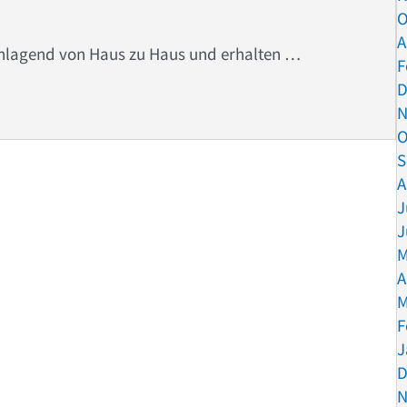
O
A
lagend von Haus zu Haus und erhalten …
F
D
en woanders
N
O
S
A
J
J
M
A
M
F
J
D
N