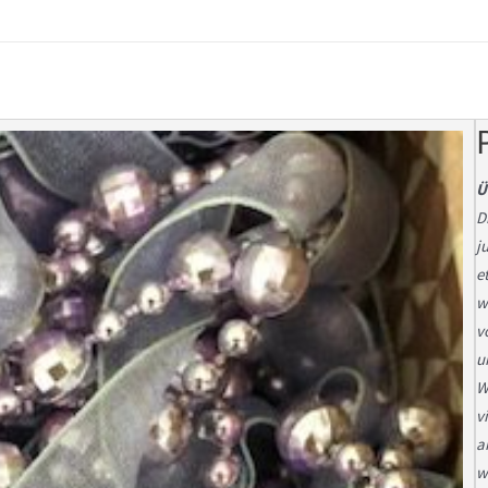
Ü
D
j
e
w
v
u
W
v
a
w