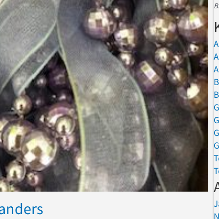
B
A
A
A
B
B
G
G
G
G
T
T
J
anders
N