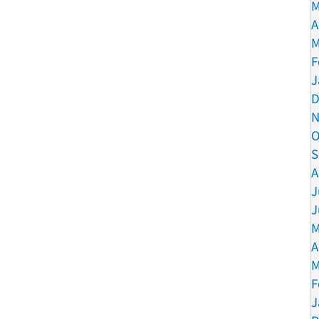
M
A
M
F
J
D
N
O
S
A
J
J
M
A
M
F
J