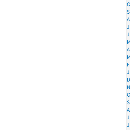
O
S
A
J
J
M
A
M
F
J
D
N
O
S
A
J
J