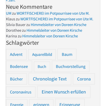
Neue Kommentare
UM
zu
WORTFISCHEREI im Potpourrisee von Ute M.
Klaus
zu
WORTFISCHEREI im Potpourrisee von Ute M.
Silvia Bauer
zu
Himmelsleiter von Doreen Kirsche
Dorothee
zu
Himmelsleiter von Doreen Kirsche
Karina
zu
Himmelsleiter von Doreen Kirsche
Schlagwörter
Advent
Baum
Aquarellbild
Bodensee
Buchvorstellung
Buch
Chronologie Text
Bücher
Corona
Einen Wunsch erfüllen
Coronavirus
Erinnerung
Energie
erinnern