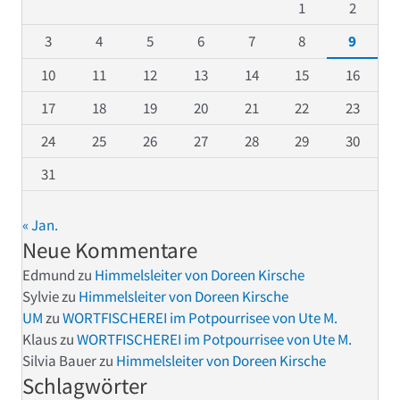
1
2
3
4
5
6
7
8
9
10
11
12
13
14
15
16
17
18
19
20
21
22
23
24
25
26
27
28
29
30
31
« Jan.
Neue Kommentare
Edmund
zu
Himmelsleiter von Doreen Kirsche
Sylvie
zu
Himmelsleiter von Doreen Kirsche
UM
zu
WORTFISCHEREI im Potpourrisee von Ute M.
Klaus
zu
WORTFISCHEREI im Potpourrisee von Ute M.
Silvia Bauer
zu
Himmelsleiter von Doreen Kirsche
Schlagwörter