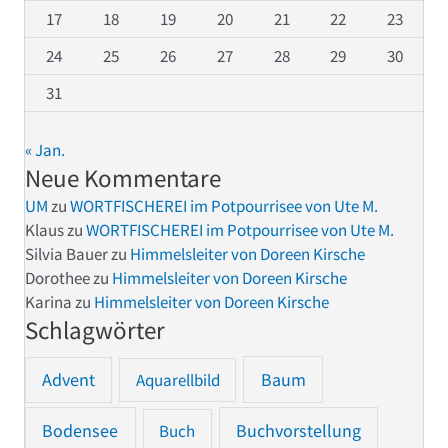
17
18
19
20
21
22
23
24
25
26
27
28
29
30
31
« Jan.
Neue Kommentare
UM
zu
WORTFISCHEREI im Potpourrisee von Ute M.
Klaus
zu
WORTFISCHEREI im Potpourrisee von Ute M.
Silvia Bauer
zu
Himmelsleiter von Doreen Kirsche
Dorothee
zu
Himmelsleiter von Doreen Kirsche
Karina
zu
Himmelsleiter von Doreen Kirsche
Schlagwörter
Advent
Baum
Aquarellbild
Bodensee
Buchvorstellung
Buch