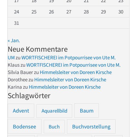
17
18
19
20
21
22
23
24
25
26
27
28
29
30
31
« Jan.
Neue Kommentare
UM
zu
WORTFISCHEREI im Potpourrisee von Ute M.
Klaus
zu
WORTFISCHEREI im Potpourrisee von Ute M.
Silvia Bauer
zu
Himmelsleiter von Doreen Kirsche
Dorothee
zu
Himmelsleiter von Doreen Kirsche
Karina
zu
Himmelsleiter von Doreen Kirsche
Schlagwörter
Advent
Baum
Aquarellbild
Bodensee
Buchvorstellung
Buch