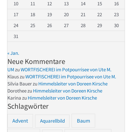
10
11
12
13
14
15
16
17
18
19
20
21
22
23
24
25
26
27
28
29
30
31
« Jan.
Neue Kommentare
UM
zu
WORTFISCHEREI im Potpourrisee von Ute M.
Klaus
zu
WORTFISCHEREI im Potpourrisee von Ute M.
Silvia Bauer
zu
Himmelsleiter von Doreen Kirsche
Dorothee
zu
Himmelsleiter von Doreen Kirsche
Karina
zu
Himmelsleiter von Doreen Kirsche
Schlagwörter
Advent
Baum
Aquarellbild