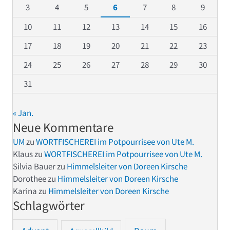
3
4
5
6
7
8
9
10
11
12
13
14
15
16
17
18
19
20
21
22
23
24
25
26
27
28
29
30
31
« Jan.
Neue Kommentare
UM
zu
WORTFISCHEREI im Potpourrisee von Ute M.
Klaus
zu
WORTFISCHEREI im Potpourrisee von Ute M.
Silvia Bauer
zu
Himmelsleiter von Doreen Kirsche
Dorothee
zu
Himmelsleiter von Doreen Kirsche
Karina
zu
Himmelsleiter von Doreen Kirsche
Schlagwörter